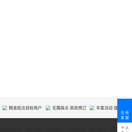
精准抵达目标用户
无需踩点 高效预订
丰富活动 提供人气
在 线
客 服
个 人
关于邻汇吧
邻汇动态
联系我们
行业资讯
加入我们
常见问题