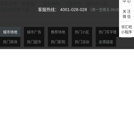
中 心
意见反馈
我要推广
我有场地
代理合作
服务商入驻
邻汇吧资料下载
客服热线： 4001-028-028
（周一至周五 09:00-18:00）
关 注
微 信
邻汇吧
城市场地
城市广告
推荐场地
热门小区
热门写字楼
小程序
热门商场
热门超市
热门影院
热门活动
友情链接
北京场地
天津场地
上海场地
杭州场地
广州场地
深圳场地
贵阳场地
西安场地
沈阳场地
大连场地
南京场地
合肥场地
福州场地
厦门场地
济南场地
青岛场地
郑州场地
武汉场地
长沙场地
重庆场地
市场合作：Mkt@linhuiba.com 支付方式：
©2015-2026 杭州邻汇网络科技有限公司版权所有 All rights reserved
浙ICP备