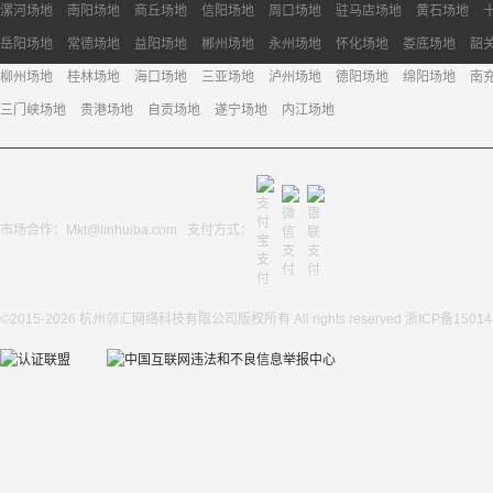
漯河场地
南阳场地
商丘场地
信阳场地
周口场地
驻马店场地
黄石场地
岳阳场地
常德场地
益阳场地
郴州场地
永州场地
怀化场地
娄底场地
韶
柳州场地
桂林场地
海口场地
三亚场地
泸州场地
德阳场地
绵阳场地
南
三门峡场地
贵港场地
自贡场地
遂宁场地
内江场地
市场合作：Mkt@linhuiba.com 支付方式：
©2015-2026 杭州邻汇网络科技有限公司版权所有 All rights reserved
浙ICP备15014