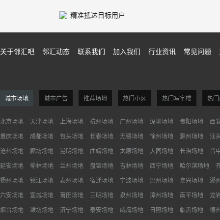
精准抵达目标用户
关于邻汇吧
邻汇动态
联系我们
加入我们
行业资讯
常见问题
城市场地
城市广告
推荐场地
热门小区
热门写字楼
热门
北京场地
天津场地
上海场地
杭州场地
广州场地
深圳场地
贵阳场地
西
重庆场地
成都场地
包头场地
长春场地
无锡场地
徐州场地
滁州场地
汕
沧州场地
廊坊场地
昆明场地
曲靖场地
太原场地
大同场地
长治场地
晋
延安场地
榆林场地
兰州场地
盘锦场地
吉林场地
西宁场地
哈尔滨场地
扬州场地
镇江场地
泰州场地
宿迁场地
宁波场地
温州场地
嘉兴场地
湖
六安场地
宣城场地
莆田场地
三明场地
泉州场地
漳州场地
南平场地
龙
烟台场地
潍坊场地
济宁场地
泰安场地
威海场地
日照场地
临沂场地
德