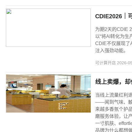
CDIE202
为期2天的CDI
以“将AI转化为
CDIE不仅展现
注入强劲动能。
可计算开店
2026-0
线上卖爆，却
当线上流量红利
——闻到气味、
来越多香氛个护
磨服务体验，让产品
一寸肌肤、effo
品牌为什么都想