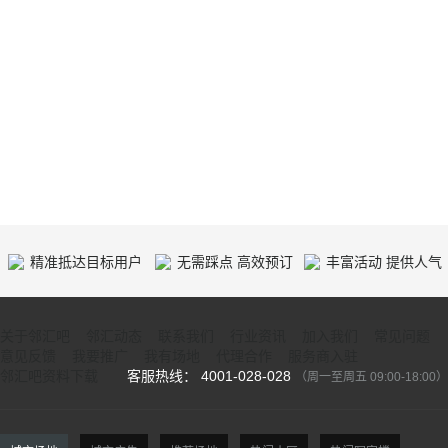
精准抵达目标用户
无需踩点 高效预订
丰富活动 提供人气
关于邻汇吧
邻汇动态
联系我们
行业资讯
加入我们
常见问题
意见反馈
我要推广
我有场地
代理合作
服务商入驻
邻汇吧资料下载
客服热线： 4001-028-028
（周一至周五 09:00-18:00）