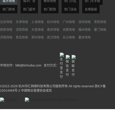
城市场地
城市广告
推荐场地
热门小区
热门写字楼
热门商场
热门超市
热门影院
热门活动
友情链接
北京场地
天津场地
上海场地
杭州场地
广州场地
深圳场地
贵阳场地
西安场地
沈阳场地
大连场地
南京场地
合肥场地
福州场地
厦门场地
济南场地
青岛场地
郑州场地
武汉场地
长沙场地
重庆场地
市场合作：Mkt@linhuiba.com 支付方式：
©2015-2026 杭州邻汇网络科技有限公司版权所有 All rights reserved
浙ICP备
15014469号-2
中国物业管理协会成员