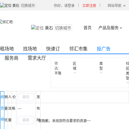
|
|
黄石
切换城市
你好，请登录
立即注册
网站导航
首页
产品及服务
黄石
切换城市
租场地
找场地
快速订
邻汇市集
投广告
服务商
需求大厅
筛
区
类
选：
域
型
不限
综
销
人
价
发
合
量
流
格
—
布
排
优
量
时
很抱歉，未找到符合要求的资源~~