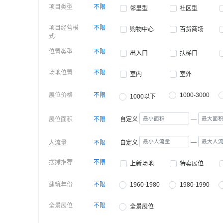
项目类型
不限
邻里型
社区型
项目经营模
不限
购物中心
百货商场
式
位置类型
不限
出入口
扶梯口
场地位置
不限
室内
室外
展位价格
不限
1000-3000
1000以下
—
展位面积
不限
自定义
—
人流量
不限
自定义
摆摊推荐
不限
上新场地
特卖展位
建筑年份
不限
1960-1980
1980-1990
全景展位
不限
全景展位