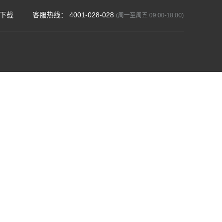
下载
客服热线： 4001-028-028
(周一至周五 09:00-18:00)
场地
济南场地
青岛场地
郑州场地
武汉场地
长沙场地
遵义场地
邯郸场地
邢台场地
保定场地
张家口场地
州场地
呼和浩特场地
宝鸡场地
咸阳场地
鞍山场地
渭南场地
场地
连云港场地
淮安场地
盐城场地
伊犁哈萨克自治州场地
场地
芜湖场地
蚌埠场地
铜陵场地
安庆场地
阜阳场地
安场地
宜春场地
抚州场地
上饶场地
淄博场地
枣庄场地
山场地
安阳场地
新乡场地
焦作场地
濮阳场地
许昌场地
恩施土家族苗族自治州场地
株洲场地
湘潭场地
衡阳场地
邵阳场地
场地
梅州场地
河源场地
清远场地
中山场地
南宁场地
场地
安康场地
商洛场地
萍乡场地
新余场地
鹤壁场地