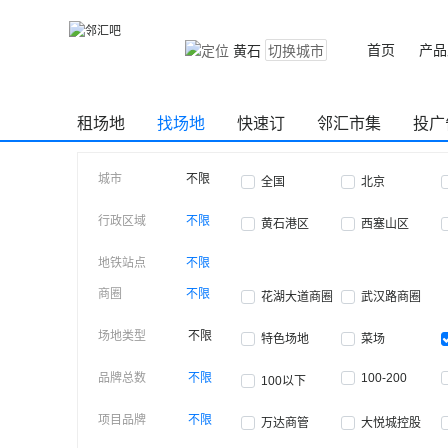
首页
产品
黄石
切换城市
租场地
找场地
快速订
邻汇市集
投广
城市
不限
全国
北京
行政区域
不限
黄石港区
西塞山区
地铁站点
不限
商圈
不限
花湖大道商圈
武汉路商圈
场地类型
不限
特色场地
菜场
品牌总数
不限
100-200
100以下
项目品牌
不限
万达商管
大悦城控股