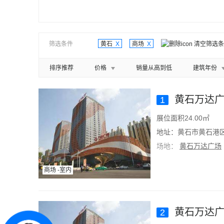
筛选条件
黄石
X
商场
X
清空筛选条
排序推荐
价格
销量从高到低
建筑年份
黄石万达广场
1
展位面积24.00㎡
地址：黄石市黄石港
场地：
黄石万达广场
商场 -室内
黄石万达广
2