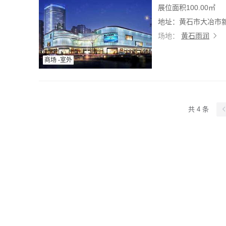
展位面积100.00㎡
地址：黄石市大冶市新
场地：
黄石雨润
商场 -室外
共 4 条