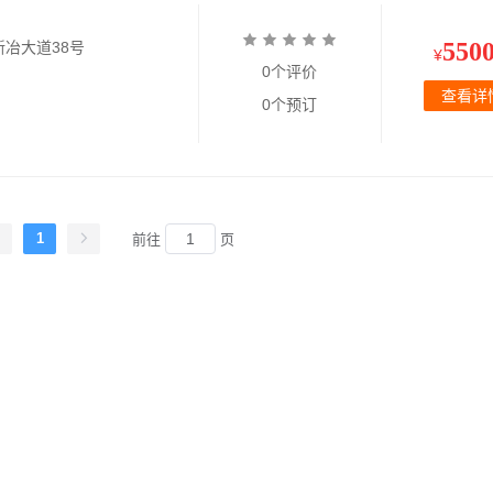
550
冶大道38号
¥
0个评价
查看详
0个预订
1
前往
页