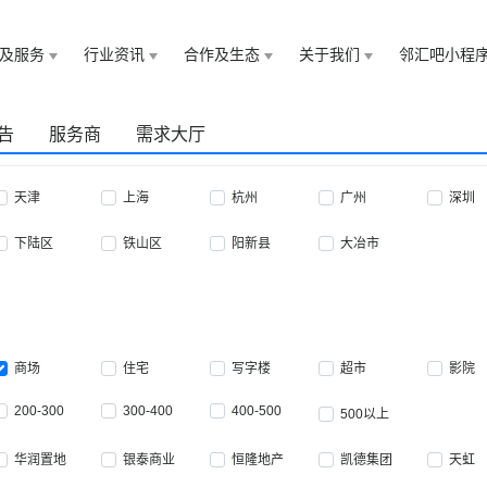
及服务
行业资讯
合作及生态
关于我们
邻汇吧小程
告
服务商
需求大厅
天津
上海
杭州
广州
深圳
下陆区
铁山区
阳新县
大冶市
商场
住宅
写字楼
超市
影院
200-300
300-400
400-500
500以上
华润置地
银泰商业
恒隆地产
凯德集团
天虹