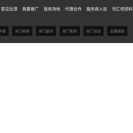
意见反馈
我要推广
我有场地
代理合作
服务商入驻
邻汇吧资料
字楼
热门商场
热门超市
热门影院
热门活动
友情链接
贵阳场地
西安场地
沈阳场地
大连场地
南京场地
合肥场地
福州场地
厦门
滁州场地
汕头场地
佛山场地
东莞场地
石家庄场地
唐山场地
秦皇岛场地
长治场地
晋中场地
运城场地
西双版纳傣族自治州场地
吕梁场地
大理白族自治
哈尔滨场地
齐齐哈尔场地
银川场地
乌鲁木齐场地
常州场地
苏州场地
南通
嘉兴场地
湖州场地
绍兴场地
金华场地
衢州场地
舟山场地
台州场地
丽水
南平场地
龙岩场地
宁德场地
南昌场地
景德镇场地
九江场地
赣州场地
吉
临沂场地
德州场地
聊城场地
滨州场地
菏泽场地
开封场地
洛阳场地
平顶
黄石场地
十堰场地
宜昌场地
襄阳场地
荆门场地
荆州场地
黄冈场地
娄底场地
韶关场地
珠海场地
江门场地
湛江场地
茂名场地
肇庆场地
惠州
绵阳场地
南充场地
眉山场地
达州场地
资阳场地
玉溪场地
铜川场地
汉中