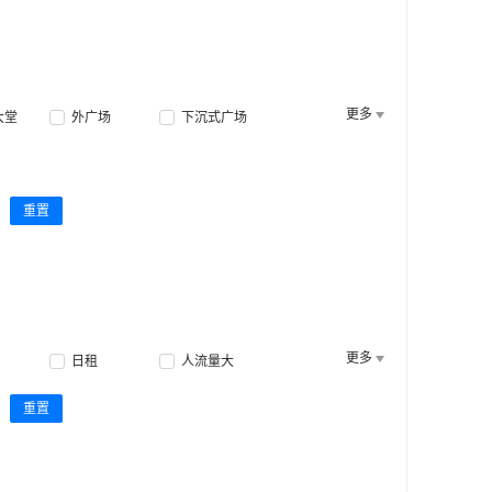
更多
大堂
外广场
下沉式广场
重置
更多
日租
人流量大
重置