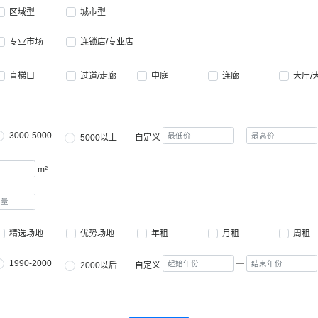
区域型
城市型
专业市场
连锁店/专业店
直梯口
过道/走廊
中庭
连廊
大厅/
3000-5000
—
5000以上
自定义
m²
精选场地
优势场地
年租
月租
周租
1990-2000
—
2000以后
自定义