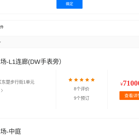
确定
件
-L1连廊(DW手表旁）
7100
区东楚步行街1单元
¥
8个评价
查看详
9个预订
场-中庭