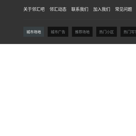
关于邻汇吧
邻汇动态
联系我们
加入我们
常见问题
城市场地
城市广告
推荐场地
热门小区
热门写
北京场地
天津场地
上海场地
杭州场地
广州场地
深圳场地
重庆场地
成都场地
包头场地
长春场地
无锡场地
徐州场地
沧州场地
廊坊场地
昆明场地
曲靖场地
太原场地
大同场地
延安场地
榆林场地
兰州场地
盘锦场地
吉林场地
西宁场地
扬州场地
镇江场地
泰州场地
宿迁场地
宁波场地
温州场地
六安场地
宣城场地
莆田场地
三明场地
泉州场地
漳州场地
烟台场地
潍坊场地
济宁场地
泰安场地
威海场地
日照场地
漯河场地
南阳场地
商丘场地
信阳场地
周口场地
驻马店场地
岳阳场地
常德场地
益阳场地
郴州场地
永州场地
怀化场地
柳州场地
桂林场地
海口场地
三亚场地
泸州场地
德阳场地